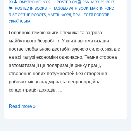
BY
DMYTRO MELNYK
POSTED ON
JANUARY 29, 2017
POSTED IN
BOOKS
TAGGED WITH
BOOK
,
MARTIN FORD
,
RISE OF THE ROBOTS
,
МАРТІН ФОРД
,
ПРИШЕСТЯ РОБОТІВ
,
УКРАЇНСЬКА
Головною темою книги є техніка та загроза
майбутнього безробіття.У книзі автоматизація
постає глобальною дестабілізуючою силою, яка діє
на всі галузі економіки одночасно. Темна сторона
автоматизації це поляризація ринку праці,
створення нових потужностей без створення
робочих місць,надмірна та непропорційна
концентрація доходів. …
Мартін
Read more »
Форд.
Пришестя
роботів.