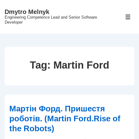
↓
Dmytro Melnyk
Skip
Engineering Competence Lead and Senior Software
ME
to
Developer
Main
Content
Tag:
Martin Ford
Мартін Форд. Пришестя
роботів. (Martin Ford.Rise of
the Robots)