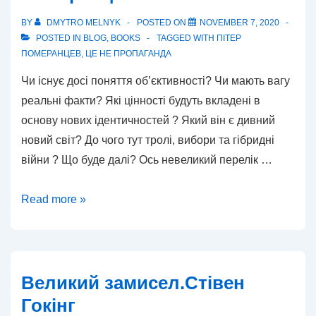
BY
DMYTRO MELNYK
POSTED ON
NOVEMBER 7, 2020
POSTED IN
BLOG
,
BOOKS
TAGGED WITH
ПІТЕР
ПОМЕРАНЦЕВ
,
ЦЕ НЕ ПРОПАГАНДА
Чи існує досі поняття об’єктивності? Чи мають вагу
реальні факти? Які цінності будуть вкладені в
основу нових ідентичностей ? Який він є дивний
новий світ? До чого тут тролі, вибори та гібридні
війни ? Що буде далі? Ось невеликий перелік …
Це
Read more »
не
пропаганда.
Пітер
Померанцев
Великий замисел.Стівен
Гокінг