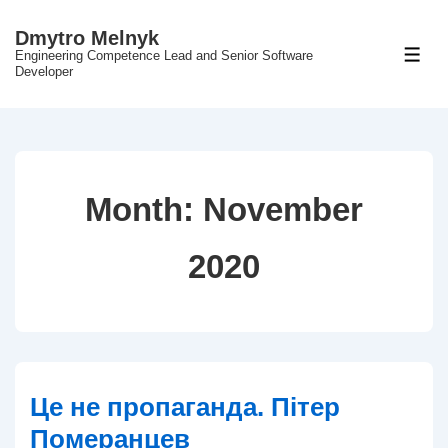
↓
Dmytro Melnyk
Skip
Engineering Competence Lead and Senior Software
ME
to
Developer
Main
Content
Month:
November
2020
Це не пропаганда. Пітер
Померанцев