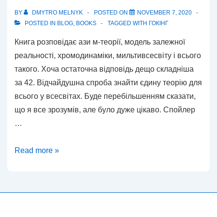
BY
DMYTRO MELNYK
POSTED ON
NOVEMBER 7, 2020
POSTED IN
BLOG
,
BOOKS
TAGGED WITH
ГОКІНГ
Книга розповідає ази м-теорії, модель залежної
реальності, хромодинаміки, мильтивсесвіту і всього
такого. Хоча остаточна відповідь дещо складніша
за 42. Відчайдушна спроба знайти єдину теорію для
всього у всесвітах. Буде перебільшенням сказати,
що я все зрозумів, але було дуже цікаво. Спойлер
…
Великий
Read more »
замисел.Стівен
Гокінг